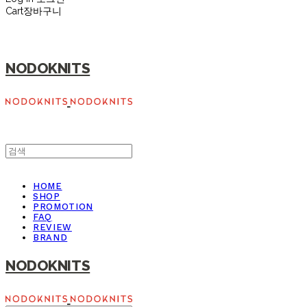
Cart
장바구니
NODOKNITS
HOME
SHOP
PROMOTION
FAQ
REVIEW
BRAND
NODOKNITS