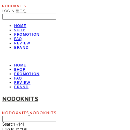
LOG IN
로그인
HOME
SHOP
PROMOTION
FAQ
REVIEW
BRAND
HOME
SHOP
PROMOTION
FAQ
REVIEW
BRAND
NODOKNITS
Search
검색
Log In
로그인