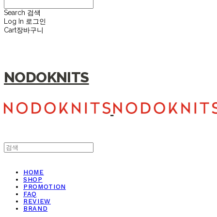
Search
검색
Log In
로그인
Cart
장바구니
NODOKNITS
HOME
SHOP
PROMOTION
FAQ
REVIEW
BRAND