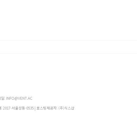
메일: INFO@VENT.AC
매:
2017-서울성동-0535
| 호스팅제공자: (주)식스샵