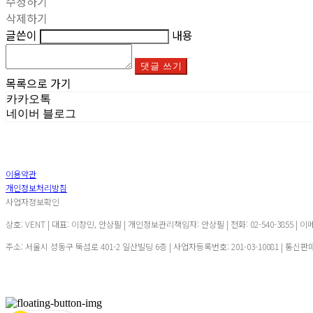
수정하기
삭제하기
글쓴이
내용
댓글 쓰기
목록으로 가기
카카오톡
네이버 블로그
이용약관
개인정보처리방침
사업자정보확인
상호: VENT | 대표: 이창민, 안상필 | 개인정보관리책임자: 안상필 | 전화: 02-540-3855 | 이
주소: 서울시 성동구 뚝섬로 401-2 일산빌딩 6층 | 사업자등록번호:
201-03-10081
| 통신판