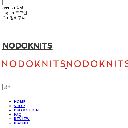
Search
검색
Log In
로그인
Cart
장바구니
NODOKNITS
HOME
SHOP
PROMOTION
FAQ
REVIEW
BRAND