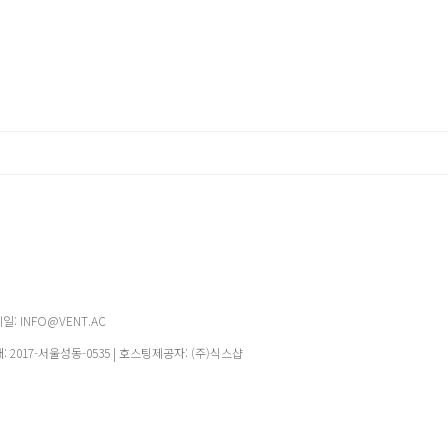
메일: INFO@VENT.AC
매:
2017-서울성동-0535
| 호스팅제공자: (주)식스샵