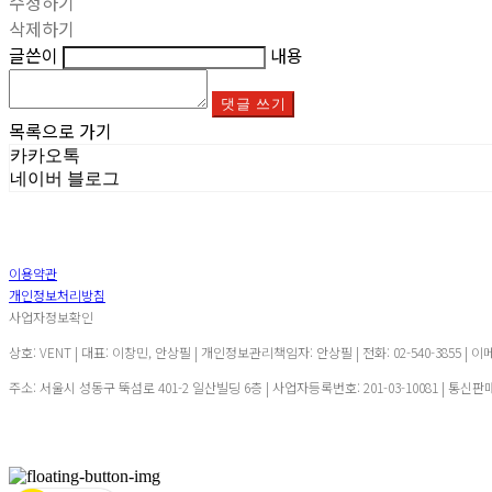
수정하기
삭제하기
글쓴이
내용
댓글 쓰기
목록으로 가기
카카오톡
네이버 블로그
이용약관
개인정보처리방침
사업자정보확인
상호: VENT | 대표: 이창민, 안상필 | 개인정보관리책임자: 안상필 | 전화: 02-540-3855 | 이
주소: 서울시 성동구 뚝섬로 401-2 일산빌딩 6층 | 사업자등록번호:
201-03-10081
| 통신판