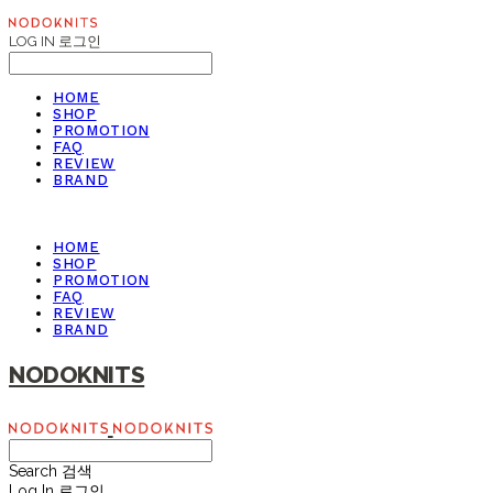
LOG IN
로그인
HOME
SHOP
PROMOTION
FAQ
REVIEW
BRAND
HOME
SHOP
PROMOTION
FAQ
REVIEW
BRAND
NODOKNITS
Search
검색
Log In
로그인