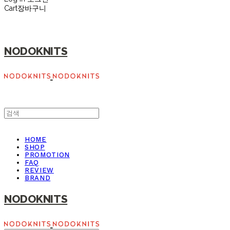
Cart
장바구니
NODOKNITS
HOME
SHOP
PROMOTION
FAQ
REVIEW
BRAND
NODOKNITS