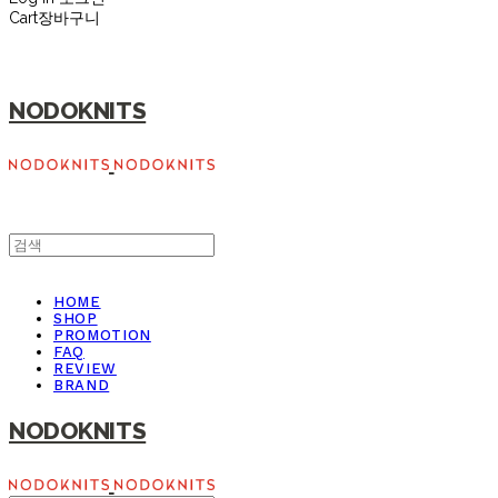
Cart
장바구니
NODOKNITS
HOME
SHOP
PROMOTION
FAQ
REVIEW
BRAND
NODOKNITS