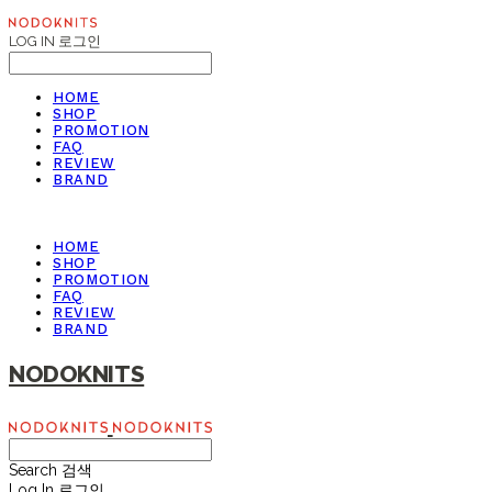
LOG IN
로그인
HOME
SHOP
PROMOTION
FAQ
REVIEW
BRAND
HOME
SHOP
PROMOTION
FAQ
REVIEW
BRAND
NODOKNITS
Search
검색
Log In
로그인