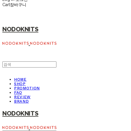
Cart
장바구니
NODOKNITS
HOME
SHOP
PROMOTION
FAQ
REVIEW
BRAND
NODOKNITS