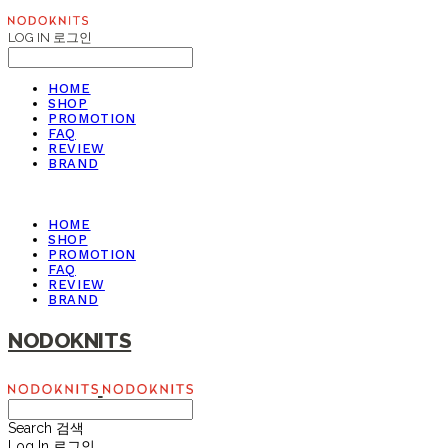
LOG IN
로그인
HOME
SHOP
PROMOTION
FAQ
REVIEW
BRAND
HOME
SHOP
PROMOTION
FAQ
REVIEW
BRAND
NODOKNITS
Search
검색
Log In
로그인