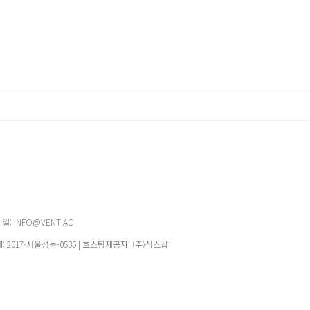
메일: INFO@VENT.AC
매:
2017-서울성동-0535
| 호스팅제공자: (주)식스샵