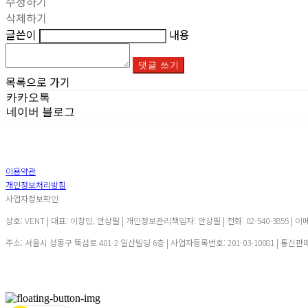
수정하기
삭제하기
글쓴이
내용
댓글 쓰기
목록으로 가기
카카오톡
네이버 블로그
이용약관
개인정보처리방침
사업자정보확인
상호: VENT | 대표: 이창민, 안상필 | 개인정보관리책임자: 안상필 | 전화: 02-540-3855 | 이
주소: 서울시 성동구 뚝섬로 401-2 일산빌딩 6층 | 사업자등록번호:
201-03-10081
| 통신판