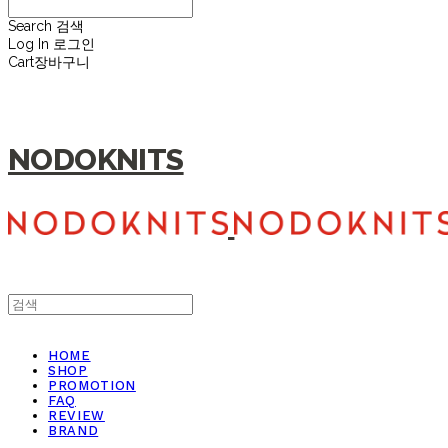
Search
검색
Log In
로그인
Cart
장바구니
NODOKNITS
HOME
SHOP
PROMOTION
FAQ
REVIEW
BRAND