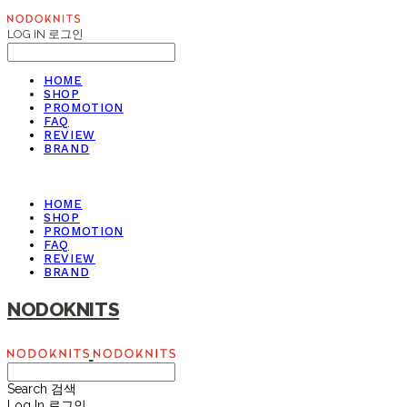
LOG IN
로그인
HOME
SHOP
PROMOTION
FAQ
REVIEW
BRAND
HOME
SHOP
PROMOTION
FAQ
REVIEW
BRAND
NODOKNITS
Search
검색
Log In
로그인