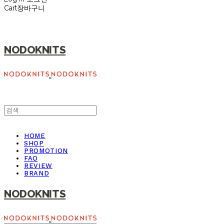
Cart
장바구니
NODOKNITS
HOME
SHOP
PROMOTION
FAQ
REVIEW
BRAND
NODOKNITS