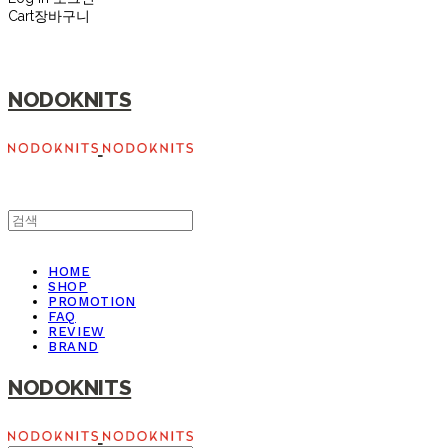
Cart
장바구니
NODOKNITS
HOME
SHOP
PROMOTION
FAQ
REVIEW
BRAND
NODOKNITS