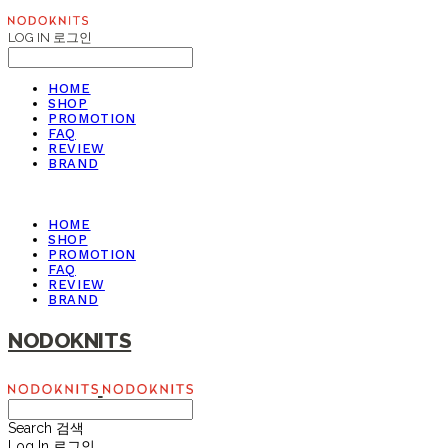
LOG IN
로그인
HOME
SHOP
PROMOTION
FAQ
REVIEW
BRAND
HOME
SHOP
PROMOTION
FAQ
REVIEW
BRAND
NODOKNITS
Search
검색
Log In
로그인