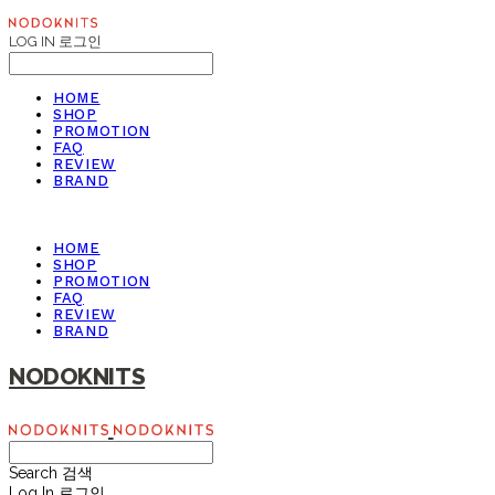
LOG IN
로그인
HOME
SHOP
PROMOTION
FAQ
REVIEW
BRAND
HOME
SHOP
PROMOTION
FAQ
REVIEW
BRAND
NODOKNITS
Search
검색
Log In
로그인