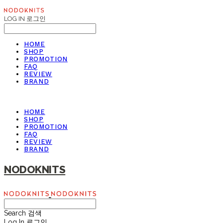
LOG IN
로그인
HOME
SHOP
PROMOTION
FAQ
REVIEW
BRAND
HOME
SHOP
PROMOTION
FAQ
REVIEW
BRAND
NODOKNITS
Search
검색
Log In
로그인