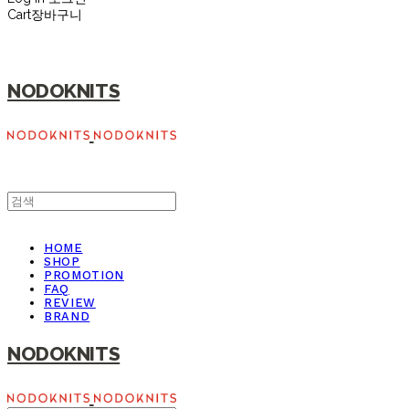
Cart
장바구니
NODOKNITS
HOME
SHOP
PROMOTION
FAQ
REVIEW
BRAND
NODOKNITS