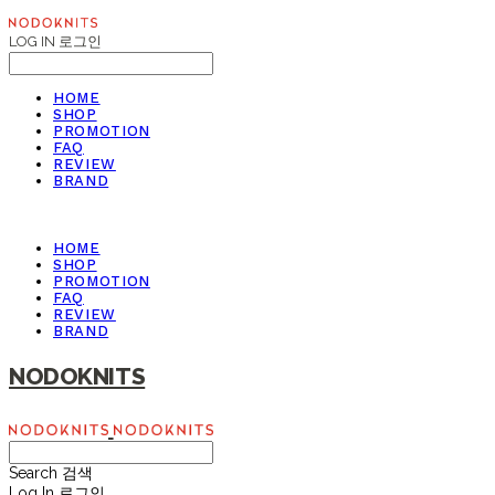
LOG IN
로그인
HOME
SHOP
PROMOTION
FAQ
REVIEW
BRAND
HOME
SHOP
PROMOTION
FAQ
REVIEW
BRAND
NODOKNITS
Search
검색
Log In
로그인