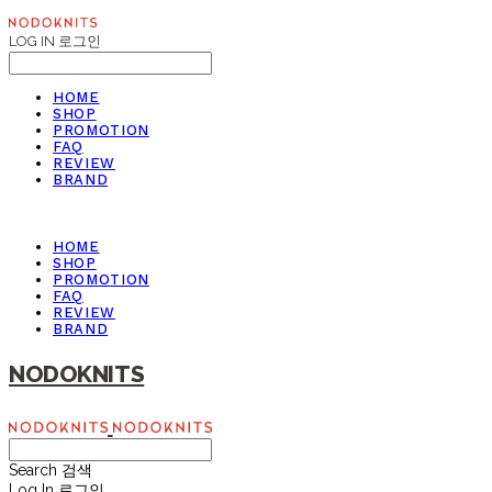
LOG IN
로그인
HOME
SHOP
PROMOTION
FAQ
REVIEW
BRAND
HOME
SHOP
PROMOTION
FAQ
REVIEW
BRAND
NODOKNITS
Search
검색
Log In
로그인