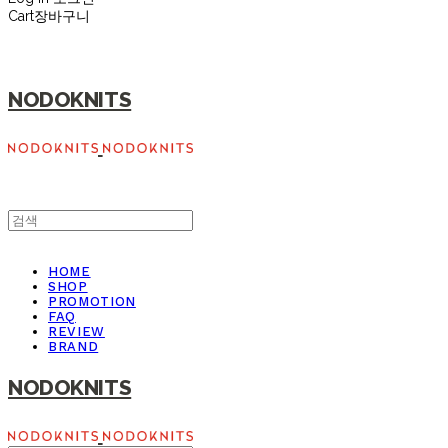
Cart
장바구니
NODOKNITS
HOME
SHOP
PROMOTION
FAQ
REVIEW
BRAND
NODOKNITS