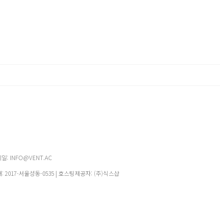
메일: INFO@VENT.AC
매:
2017-서울성동-0535
| 호스팅제공자: (주)식스샵