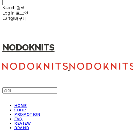
Search
검색
Log In
로그인
Cart
장바구니
NODOKNITS
HOME
SHOP
PROMOTION
FAQ
REVIEW
BRAND