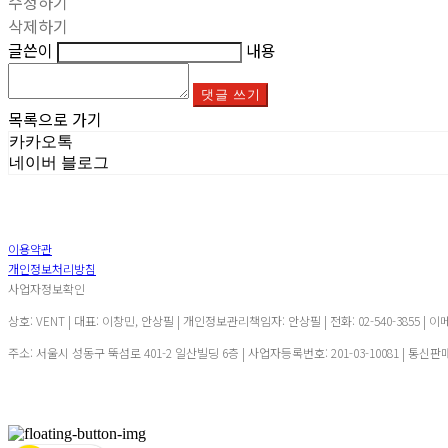
수정하기
삭제하기
글쓴이
내용
댓글 쓰기
목록으로 가기
카카오톡
네이버 블로그
이용약관
개인정보처리방침
사업자정보확인
상호: VENT | 대표: 이창민, 안상필 | 개인정보관리책임자: 안상필 | 전화: 02-540-3855 | 이
주소: 서울시 성동구 뚝섬로 401-2 일산빌딩 6층 | 사업자등록번호:
201-03-10081
| 통신판