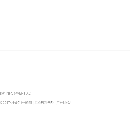
메일: INFO@VENT.AC
매:
2017-서울성동-0535
| 호스팅제공자: (주)식스샵