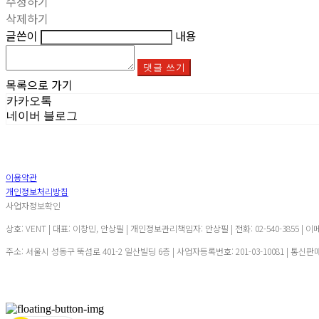
수정하기
삭제하기
글쓴이
내용
댓글 쓰기
목록으로 가기
카카오톡
네이버 블로그
이용약관
개인정보처리방침
사업자정보확인
상호: VENT | 대표: 이창민, 안상필 | 개인정보관리책임자: 안상필 | 전화: 02-540-3855 | 이
주소: 서울시 성동구 뚝섬로 401-2 일산빌딩 6층 | 사업자등록번호:
201-03-10081
| 통신판