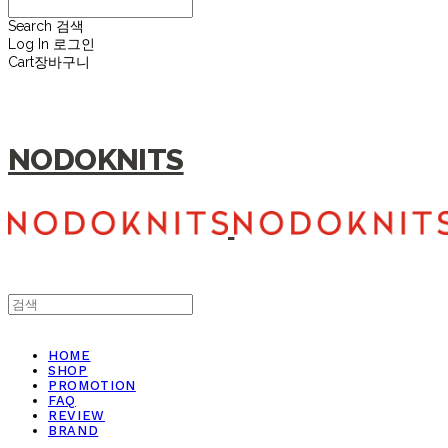
Search
검색
Log In
로그인
Cart
장바구니
NODOKNITS
HOME
SHOP
PROMOTION
FAQ
REVIEW
BRAND