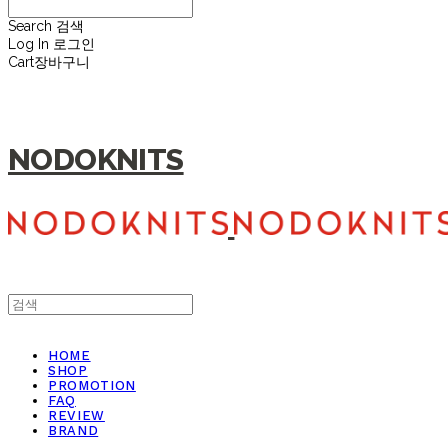
Search
검색
Log In
로그인
Cart
장바구니
NODOKNITS
HOME
SHOP
PROMOTION
FAQ
REVIEW
BRAND