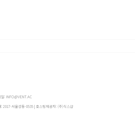
메일: INFO@VENT.AC
매:
2017-서울성동-0535
| 호스팅제공자: (주)식스샵