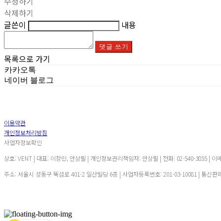
수정하기
삭제하기
글쓴이
내용
댓글 쓰기
목록으로 가기
카카오톡
네이버 블로그
이용약관
개인정보처리방침
사업자정보확인
상호: VENT | 대표: 이창민, 안상필 | 개인정보관리책임자: 안상필 | 전화: 02-540-3855 | 이
주소: 서울시 성동구 뚝섬로 401-2 일산빌딩 6층 | 사업자등록번호:
201-03-10081
| 통신판