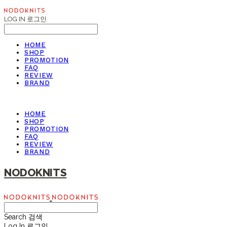
LOG IN
로그인
HOME
SHOP
PROMOTION
FAQ
REVIEW
BRAND
HOME
SHOP
PROMOTION
FAQ
REVIEW
BRAND
NODOKNITS
Search
검색
Log In
로그인