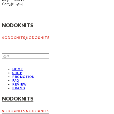
Cart
장바구니
NODOKNITS
HOME
SHOP
PROMOTION
FAQ
REVIEW
BRAND
NODOKNITS