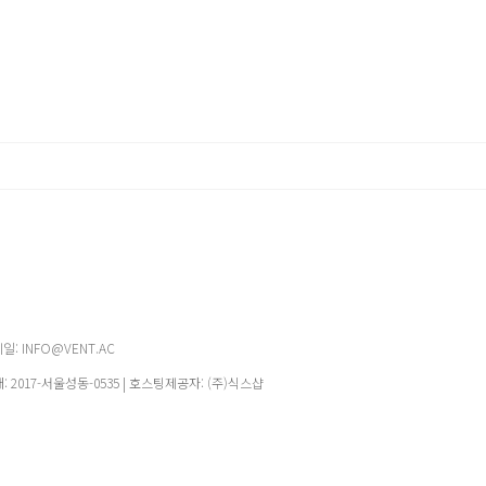
메일: INFO@VENT.AC
매:
2017-서울성동-0535
| 호스팅제공자: (주)식스샵