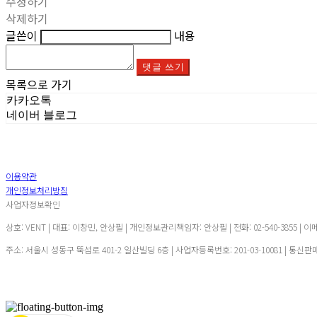
수정하기
삭제하기
글쓴이
내용
댓글 쓰기
목록으로 가기
카카오톡
네이버 블로그
이용약관
개인정보처리방침
사업자정보확인
상호: VENT | 대표: 이창민, 안상필 | 개인정보관리책임자: 안상필 | 전화: 02-540-3855 | 이
주소: 서울시 성동구 뚝섬로 401-2 일산빌딩 6층 | 사업자등록번호:
201-03-10081
| 통신판