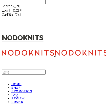
Search
검색
Log In
로그인
Cart
장바구니
NODOKNITS
HOME
SHOP
PROMOTION
FAQ
REVIEW
BRAND