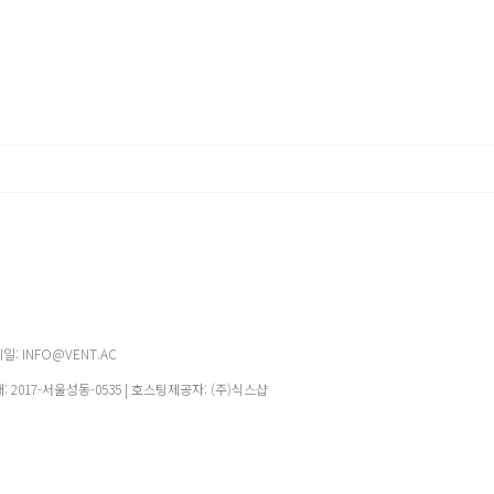
메일: INFO@VENT.AC
매:
2017-서울성동-0535
| 호스팅제공자: (주)식스샵