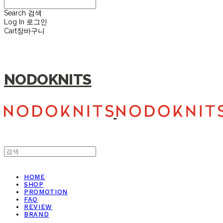
Search
검색
Log In
로그인
Cart
장바구니
NODOKNITS
HOME
SHOP
PROMOTION
FAQ
REVIEW
BRAND