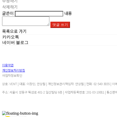
수정하기
삭제하기
글쓴이
내용
댓글 쓰기
목록으로 가기
카카오톡
네이버 블로그
이용약관
개인정보처리방침
사업자정보확인
상호: VENT | 대표: 이창민, 안상필 | 개인정보관리책임자: 안상필 | 전화: 02-540-3855 | 이
주소: 서울시 성동구 뚝섬로 401-2 일산빌딩 6층 | 사업자등록번호:
201-03-10081
| 통신판