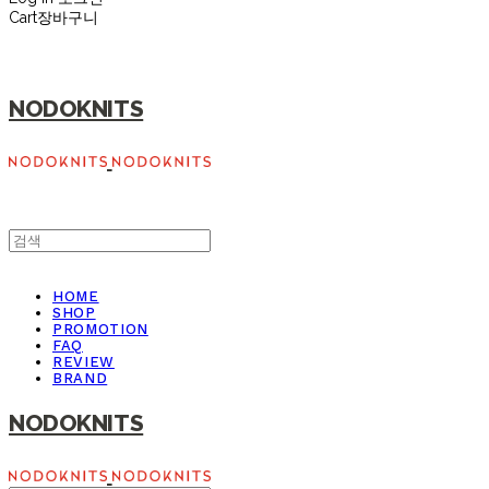
Cart
장바구니
NODOKNITS
HOME
SHOP
PROMOTION
FAQ
REVIEW
BRAND
NODOKNITS