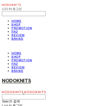
LOG IN
로그인
HOME
SHOP
PROMOTION
FAQ
REVIEW
BRAND
HOME
SHOP
PROMOTION
FAQ
REVIEW
BRAND
NODOKNITS
Search
검색
Log In
로그인