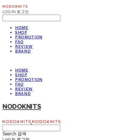
LOG IN
로그인
HOME
SHOP
PROMOTION
FAQ
REVIEW
BRAND
HOME
SHOP
PROMOTION
FAQ
REVIEW
BRAND
NODOKNITS
Search
검색
Log In
로그인