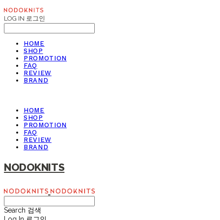
LOG IN
로그인
HOME
SHOP
PROMOTION
FAQ
REVIEW
BRAND
HOME
SHOP
PROMOTION
FAQ
REVIEW
BRAND
NODOKNITS
Search
검색
Log In
로그인