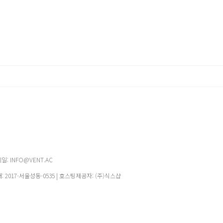
메일: INFO@VENT.AC
매:
2017-서울성동-0535
| 호스팅제공자: (주)식스샵