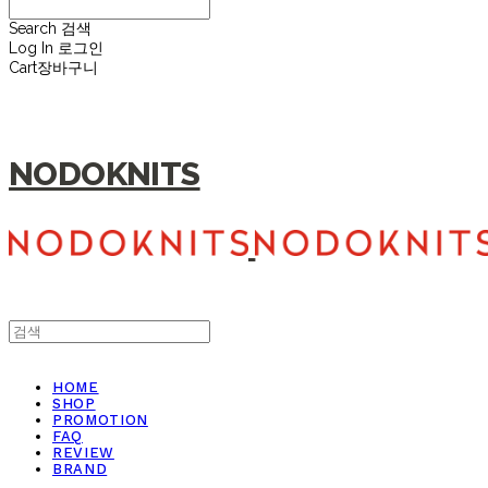
Search
검색
Log In
로그인
Cart
장바구니
NODOKNITS
HOME
SHOP
PROMOTION
FAQ
REVIEW
BRAND