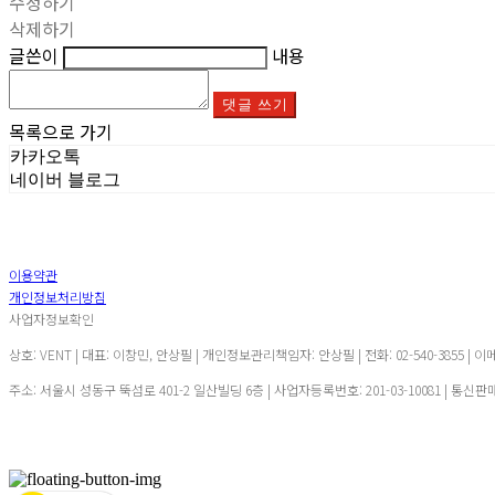
수정하기
삭제하기
글쓴이
내용
댓글 쓰기
목록으로 가기
카카오톡
네이버 블로그
이용약관
개인정보처리방침
사업자정보확인
상호: VENT | 대표: 이창민, 안상필 | 개인정보관리책임자: 안상필 | 전화: 02-540-3855 | 이
주소: 서울시 성동구 뚝섬로 401-2 일산빌딩 6층 | 사업자등록번호:
201-03-10081
| 통신판