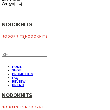
Cart
장바구니
NODOKNITS
HOME
SHOP
PROMOTION
FAQ
REVIEW
BRAND
NODOKNITS