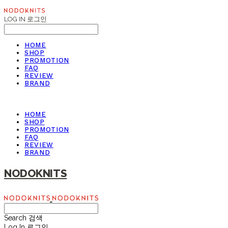
LOG IN
로그인
HOME
SHOP
PROMOTION
FAQ
REVIEW
BRAND
HOME
SHOP
PROMOTION
FAQ
REVIEW
BRAND
NODOKNITS
Search
검색
Log In
로그인