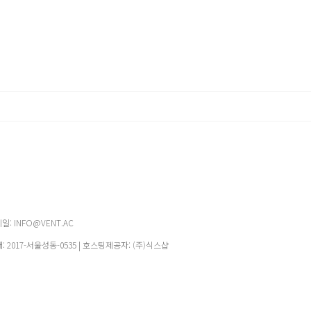
메일: INFO@VENT.AC
매:
2017-서울성동-0535
| 호스팅제공자: (주)식스샵