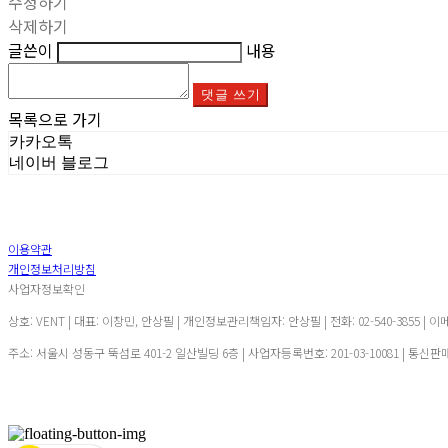
수정하기
삭제하기
글쓴이
내용
댓글 쓰기
목록으로 가기
카카오톡
네이버 블로그
이용약관
개인정보처리방침
사업자정보확인
상호: VENT | 대표: 이창민, 안상필 | 개인정보관리책임자: 안상필 | 전화: 02-540-3855 | 이
주소: 서울시 성동구 뚝섬로 401-2 일산빌딩 6층 | 사업자등록번호:
201-03-10081
| 통신판