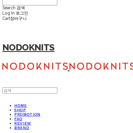
Search
검색
Log In
로그인
Cart
장바구니
NODOKNITS
HOME
SHOP
PROMOTION
FAQ
REVIEW
BRAND