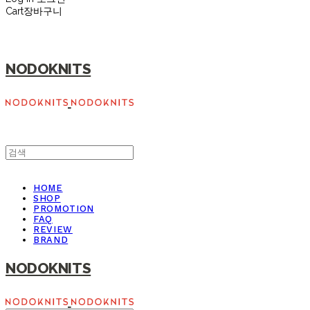
Cart
장바구니
NODOKNITS
HOME
SHOP
PROMOTION
FAQ
REVIEW
BRAND
NODOKNITS