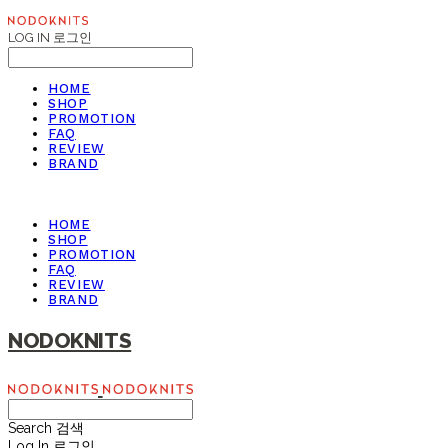
LOG IN
로그인
HOME
SHOP
PROMOTION
FAQ
REVIEW
BRAND
HOME
SHOP
PROMOTION
FAQ
REVIEW
BRAND
NODOKNITS
Search
검색
Log In
로그인