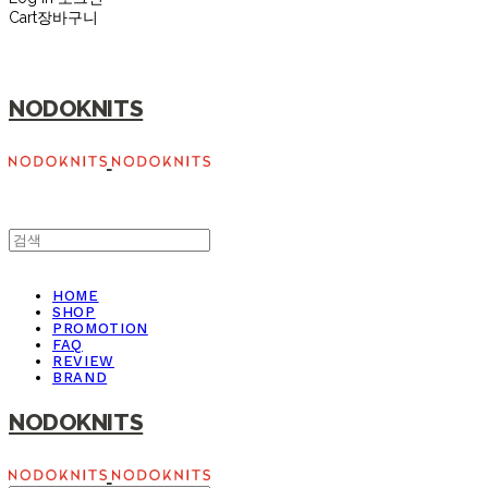
Cart
장바구니
NODOKNITS
HOME
SHOP
PROMOTION
FAQ
REVIEW
BRAND
NODOKNITS