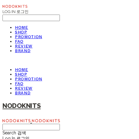
LOG IN
로그인
HOME
SHOP
PROMOTION
FAQ
REVIEW
BRAND
HOME
SHOP
PROMOTION
FAQ
REVIEW
BRAND
NODOKNITS
Search
검색
Log In
로그인