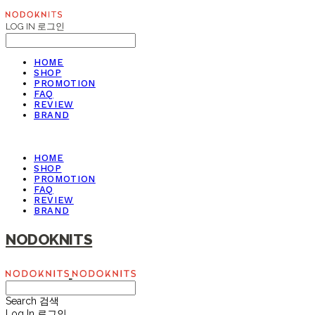
LOG IN
로그인
HOME
SHOP
PROMOTION
FAQ
REVIEW
BRAND
HOME
SHOP
PROMOTION
FAQ
REVIEW
BRAND
NODOKNITS
Search
검색
Log In
로그인