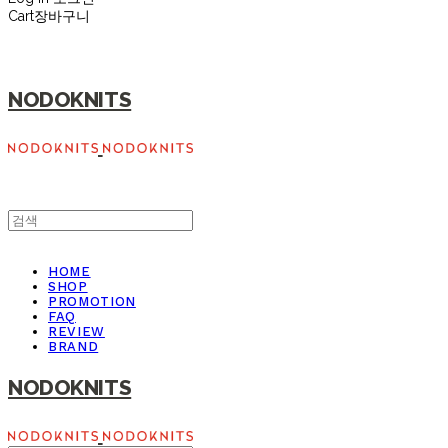
Cart
장바구니
NODOKNITS
HOME
SHOP
PROMOTION
FAQ
REVIEW
BRAND
NODOKNITS