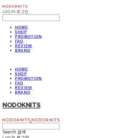
LOG IN
로그인
HOME
SHOP
PROMOTION
FAQ
REVIEW
BRAND
HOME
SHOP
PROMOTION
FAQ
REVIEW
BRAND
NODOKNITS
Search
검색
Log In
로그인