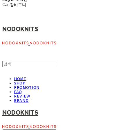
Cart
장바구니
NODOKNITS
HOME
SHOP
PROMOTION
FAQ
REVIEW
BRAND
NODOKNITS