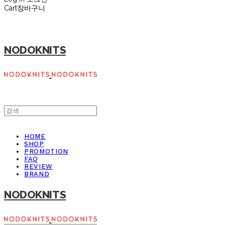
Cart
장바구니
NODOKNITS
HOME
SHOP
PROMOTION
FAQ
REVIEW
BRAND
NODOKNITS