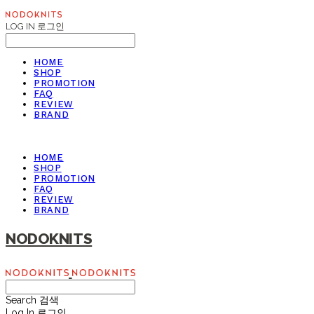
LOG IN
로그인
HOME
SHOP
PROMOTION
FAQ
REVIEW
BRAND
HOME
SHOP
PROMOTION
FAQ
REVIEW
BRAND
NODOKNITS
Search
검색
Log In
로그인