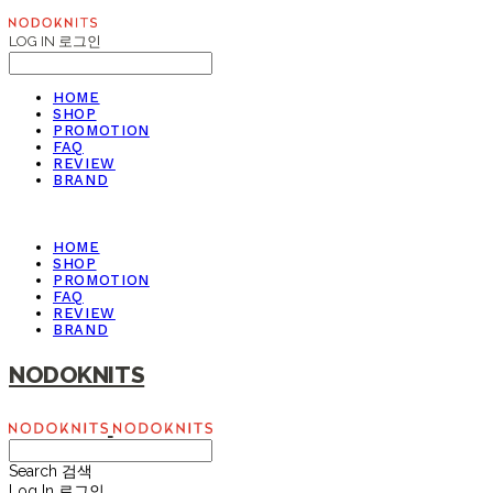
LOG IN
로그인
HOME
SHOP
PROMOTION
FAQ
REVIEW
BRAND
HOME
SHOP
PROMOTION
FAQ
REVIEW
BRAND
NODOKNITS
Search
검색
Log In
로그인