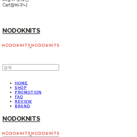
Cart
장바구니
NODOKNITS
HOME
SHOP
PROMOTION
FAQ
REVIEW
BRAND
NODOKNITS