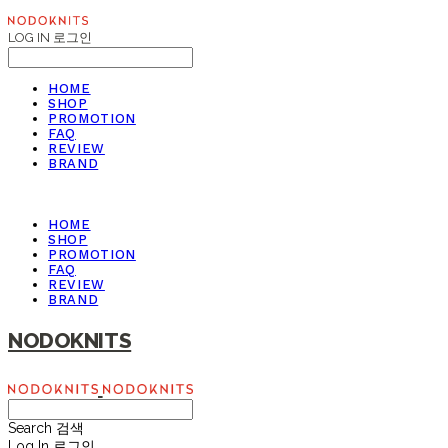
LOG IN
로그인
HOME
SHOP
PROMOTION
FAQ
REVIEW
BRAND
HOME
SHOP
PROMOTION
FAQ
REVIEW
BRAND
NODOKNITS
Search
검색
Log In
로그인