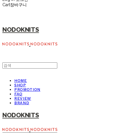
Cart
장바구니
NODOKNITS
HOME
SHOP
PROMOTION
FAQ
REVIEW
BRAND
NODOKNITS