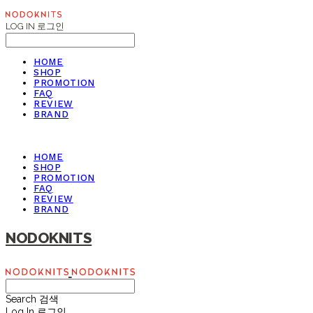
LOG IN
로그인
HOME
SHOP
PROMOTION
FAQ
REVIEW
BRAND
HOME
SHOP
PROMOTION
FAQ
REVIEW
BRAND
NODOKNITS
Search
검색
Log In
로그인