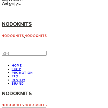
Cart
장바구니
NODOKNITS
HOME
SHOP
PROMOTION
FAQ
REVIEW
BRAND
NODOKNITS