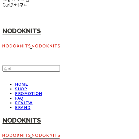
Cart
장바구니
NODOKNITS
HOME
SHOP
PROMOTION
FAQ
REVIEW
BRAND
NODOKNITS