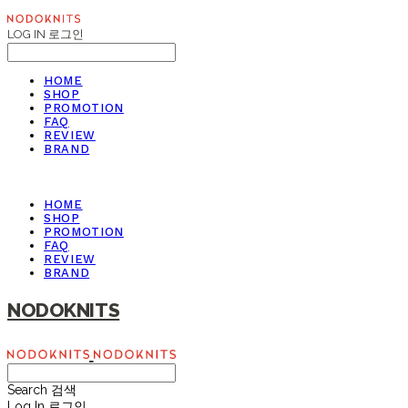
LOG IN
로그인
HOME
SHOP
PROMOTION
FAQ
REVIEW
BRAND
HOME
SHOP
PROMOTION
FAQ
REVIEW
BRAND
NODOKNITS
Search
검색
Log In
로그인