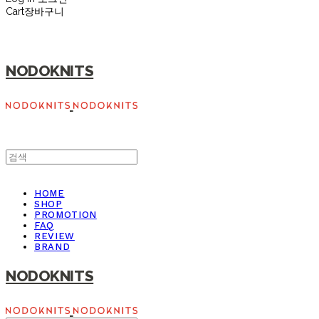
Cart
장바구니
NODOKNITS
HOME
SHOP
PROMOTION
FAQ
REVIEW
BRAND
NODOKNITS