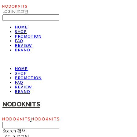
LOG IN
로그인
HOME
SHOP
PROMOTION
FAQ
REVIEW
BRAND
HOME
SHOP
PROMOTION
FAQ
REVIEW
BRAND
NODOKNITS
Search
검색
Log In
로그인