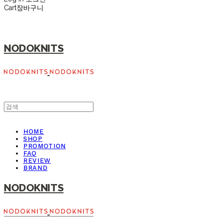
Cart
장바구니
NODOKNITS
HOME
SHOP
PROMOTION
FAQ
REVIEW
BRAND
NODOKNITS