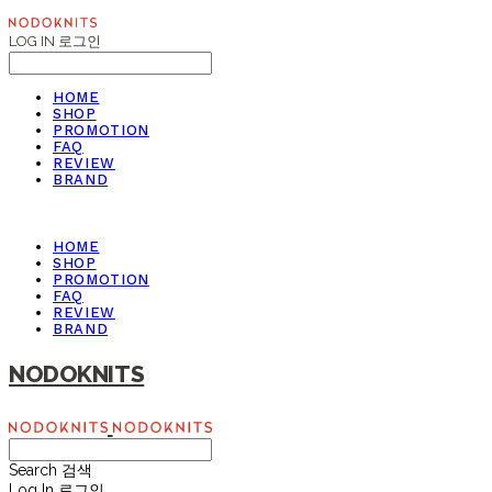
LOG IN
로그인
HOME
SHOP
PROMOTION
FAQ
REVIEW
BRAND
HOME
SHOP
PROMOTION
FAQ
REVIEW
BRAND
NODOKNITS
Search
검색
Log In
로그인